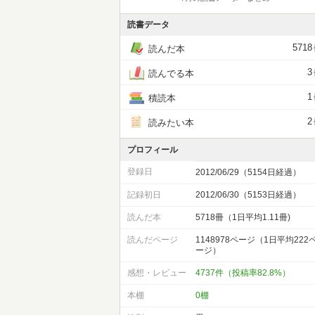
読書データ
5718
読んだ本
3
読んでる本
1
積読本
2
読みたい本
プロフィール
登録日
2012/06/29（5154日経過）
記録初日
2012/06/30（5153日経過）
読んだ本
5718冊（1日平均1.11冊)
読んだページ
1148978ページ（1日平均222
ージ）
感想・レビュー
4737件（投稿率82.8%）
本棚
0棚