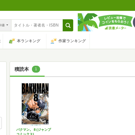
n和書
は
本ランキング
作家ランキング
積読本
1
バクマン。 8 (ジャンプ
コミックス)