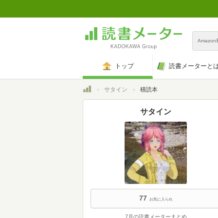
Amazo
トップ
読書メーターと
トップ
サタイン
積読本
サタイン
77
お気に入られ
7月の読書メーターまとめ