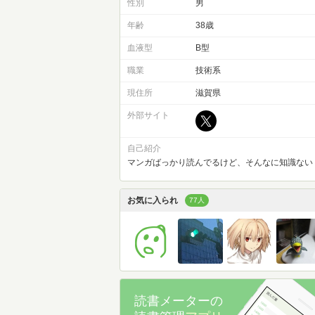
性別
男
年齢
38歳
血液型
B型
職業
技術系
現住所
滋賀県
外部サイト
自己紹介
マンガばっかり読んでるけど、そんなに知識ない
お気に入られ
77人
読書メーターの