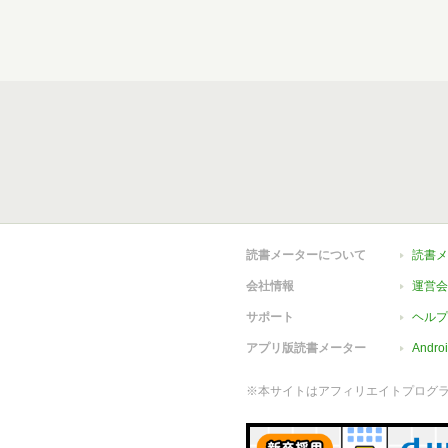
読書メーターについて
読書メ
会社情報
運営会
サポート
ヘルプ
アプリ版読書メーター
Andr
※本サイトはアフィリエイトプログ