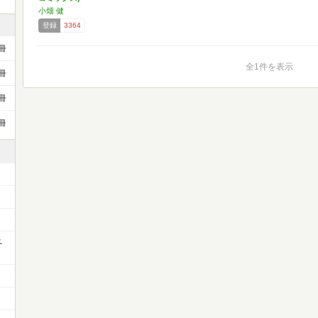
小畑 健
登録
3364
冊
全1件を表示
冊
冊
冊
ペ