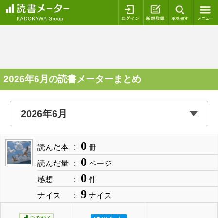
ログイン
新規登録
本を探
2026年6月の読書メーターまとめ
0
読んだ本
冊
0
読んだ量
ページ
0
感想
件
9
ナイス
ナイス