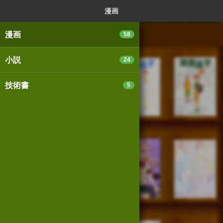
ログイン
新規登録
本を探
漫画
漫画
58
小説
24
スマートフォン版
パソコン版
技術書
5
利用規約
個人情報保護基本方針
Cookie等の利用に関するガイドライン
サイトアクセス情報の取得について
法人・プレスお問い合わせ
運営会社
※本サイトはアフィリエイトプログラムによる収益を得ていま
す