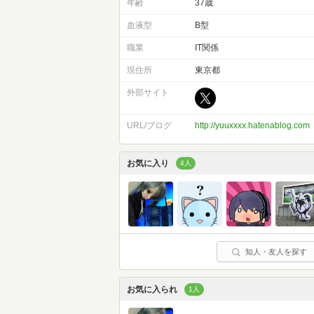
年齢
37歳
血液型
B型
職業
IT関係
現住所
東京都
外部サイト
URL/ブログ
http://yuuxxxx.hatenablog.com
お気に入り
4人
知人・友人を探す
お気に入られ
1人