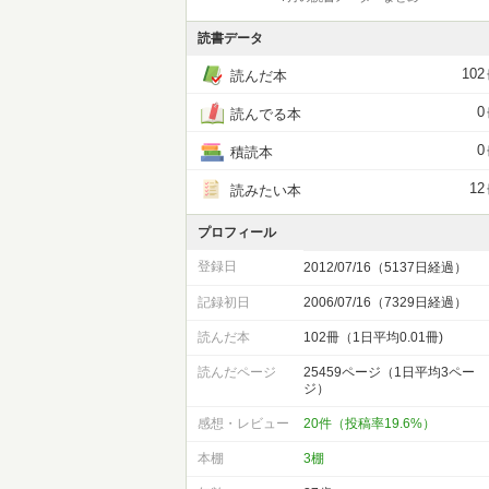
読書データ
102
読んだ本
0
読んでる本
0
積読本
12
読みたい本
プロフィール
登録日
2012/07/16（5137日経過）
記録初日
2006/07/16（7329日経過）
読んだ本
102冊（1日平均0.01冊)
読んだページ
25459ページ（1日平均3ペー
ジ）
感想・レビュー
20件（投稿率19.6%）
本棚
3棚