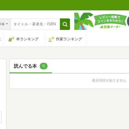
n和書
は
本ランキング
作家ランキング
読んでる本
0
表示項目がありません