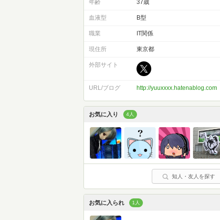
年齢
37歳
血液型
B型
職業
IT関係
現住所
東京都
外部サイト
URL/ブログ
http://yuuxxxx.hatenablog.com
お気に入り
4人
知人・友人を探す
お気に入られ
1人