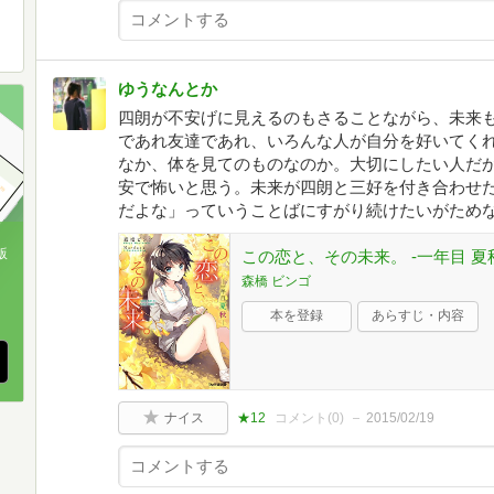
ゆうなんとか
四朗が不安げに見えるのもさることながら、未来
であれ友達であれ、いろんな人が自分を好いてく
なか、体を見てのものなのか。大切にしたい人だ
安で怖いと思う。未来が四朗と三好を付き合わせ
だよな」っていうことばにすがり続けたいがため
版
この恋と、その未来。 -一年目 夏秋
森橋 ビンゴ
、
本を登録
あらすじ・内容
ナイス
★12
コメント(
0
)
2015/02/19