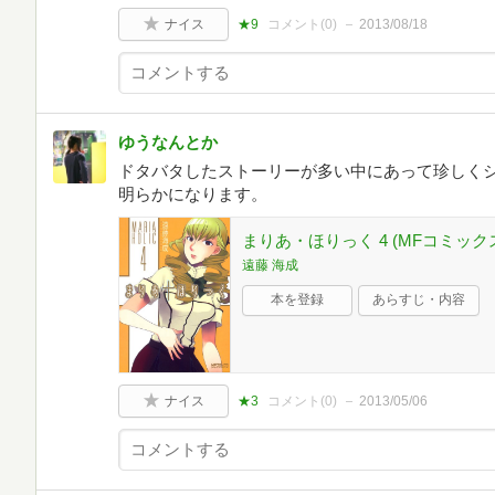
ナイス
★9
コメント(
0
)
2013/08/18
ゆうなんとか
ドタバタしたストーリーが多い中にあって珍しくシ
明らかになります。
まりあ・ほりっく 4 (MFコミック
遠藤 海成
本を登録
あらすじ・内容
ナイス
★3
コメント(
0
)
2013/05/06