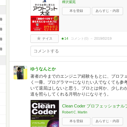
樺沢紫苑
本を登録
あらすじ・内容
冊
冊
ナイス
★14
コメント(
0
)
2019/02/19
冊
冊
ゆうなんとか
著者の今までのエンジニア経験をもとに、プロフ
く一冊。プログラマーになりたい人でなくても参
いて退屈はしないと思う。プロとは何か、少しわ
道を照らしてくれる月明かりになりそう。
Clean Coder プロフェッショ
Robert C. Martin
本を登録
あらすじ・内容