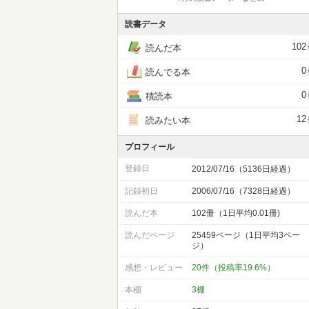
読書データ
102
読んだ本
0
読んでる本
0
積読本
12
読みたい本
プロフィール
登録日
2012/07/16（5136日経過）
記録初日
2006/07/16（7328日経過）
読んだ本
102冊（1日平均0.01冊)
読んだページ
25459ページ（1日平均3ペー
ジ）
感想・レビュー
20件（投稿率19.6%）
本棚
3棚