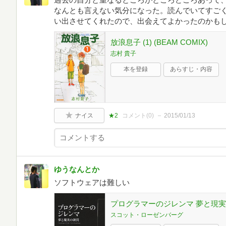
なんとも言えない気分になった。読んでいてすご
い出させてくれたので、出会えてよかったのかも
放浪息子 (1) (BEAM COMIX)
志村 貴子
本を登録
あらすじ・内容
ナイス
★2
コメント(
0
)
2015/01/13
ゆうなんとか
ソフトウェアは難しい
プログラマーのジレンマ 夢と現
スコット・ローゼンバーグ