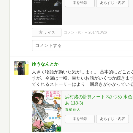
本を登録
あらすじ・内容
ナイス
コメント(
0
)
2014/10/26
ゆうなんとか
大きく物語が動いた気がします。 基本的にどこと
すが、今回は一転、重たいお話がいくつか続きま
てくれるストーリーはより一層磨きがかかってい
浜村渚の計算ノート 3さつめ 水
あ 118-3)
青柳 碧人
本を登録
あらすじ・内容