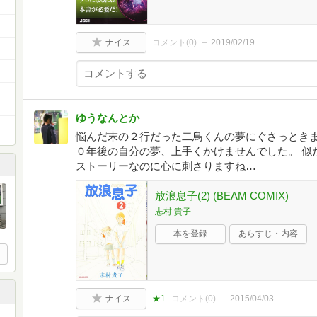
ナイス
コメント(
0
)
2019/02/19
ゆうなんとか
悩んだ末の２行だった二鳥くんの夢にぐさっときま
０年後の自分の夢、上手くかけませんでした。 似
ストーリーなのに心に刺さりますね…
放浪息子(2) (BEAM COMIX)
志村 貴子
本を登録
あらすじ・内容
ナイス
★1
コメント(
0
)
2015/04/03