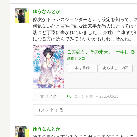
ゆうなんとか
僚友がトランスジェンダーという設定を知って、
何気ないひと言や些細な出来事が当人にとっては
淡々と丁寧に書かれていました。 身近に当事者が
になる方は読んでみてもいいかもしれませんね。
この恋と、その未来。 -一年目 春-
森橋ビンゴ
本を登録
あらすじ・内容
ナイス
★6
コメント(
0
)
2015/02/12
ゆうなんとか
過去の自分と重なるところがところどころあって