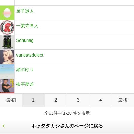
弟子迷人
一乗寺隼人
Schunag
varietasdelect
猫のゆり
椣平夢若
最初
1
2
3
4
最後
全63件中 1-20 件を表示
ホッタタカシさんのページに戻る