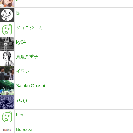
艮
ジョニジョカ
ky04
真魚八重子
イワシ
Satoko Ohashi
YO)))
hira
Borasisi