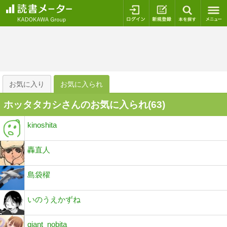
ログイン
新規登録
本を探
お気に入り
お気に入られ
ホッタタカシさんのお気に入られ(
63
)
kinoshita
轟直人
島袋櫂
いのうえかずね
giant_nobita