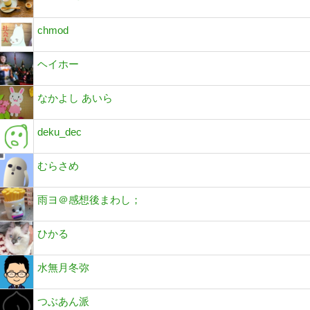
chmod
ヘイホー
なかよし あいら
deku_dec
むらさめ
雨ヨ＠感想後まわし；
ひかる
水無月冬弥
つぶあん派