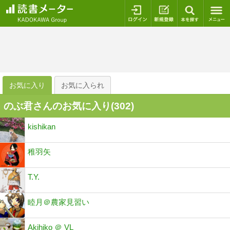
ログイン
新規登録
本を探
お気に入り
お気に入られ
のぶ君さんのお気に入り(
302
)
kishikan
稚羽矢
T.Y.
睦月＠農家見習い
Akihiko ＠ VL