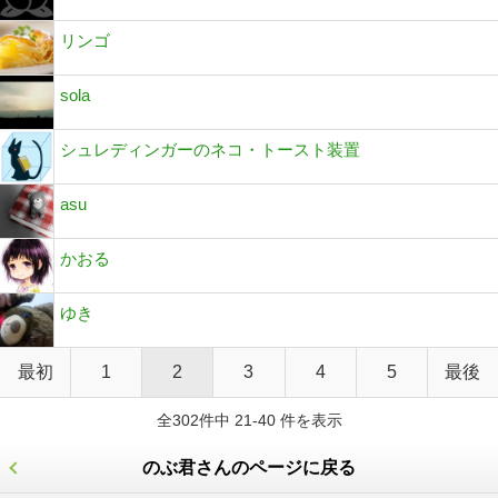
リンゴ
sola
シュレディンガーのネコ・トースト装置
asu
かおる
ゆき
最初
1
2
3
4
5
最後
全302件中 21-40 件を表示
のぶ君さんのページに戻る