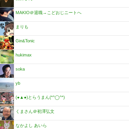
MAKIO＠退職→こどおじニートへ
まりも
Gin&Tonic
hukimax
soka
yb
(●▲●)とらうまん(*^◯^*)
くまさん＠初澤弘文
なかよし あいら