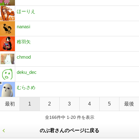
ほーりえ
nanasi
稚羽矢
chmod
deku_dec
むらさめ
最初
1
2
3
4
5
最後
全166件中 1-20 件を表示
のぶ君さんのページに戻る