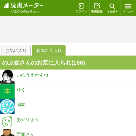
ログイン
新規登録
本を探
お気に入り
お気に入られ
のぶ君さんのお気に入られ(
166
)
いのうえかずね
りく
岡本
あやりょう
西郷さん