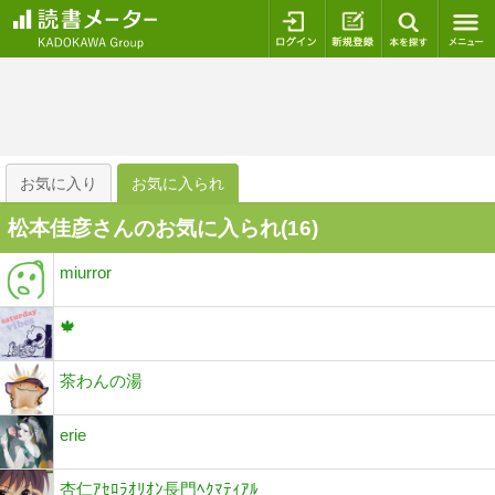
ログイン
新規登録
本を探
お気に入り
お気に入られ
松本佳彦さんのお気に入られ(
16
)
miurror
🍁
茶わんの湯
erie
杏仁ｱｾﾛﾗｵﾘｵﾝ長門ﾍｸﾏﾃｨｱﾙ