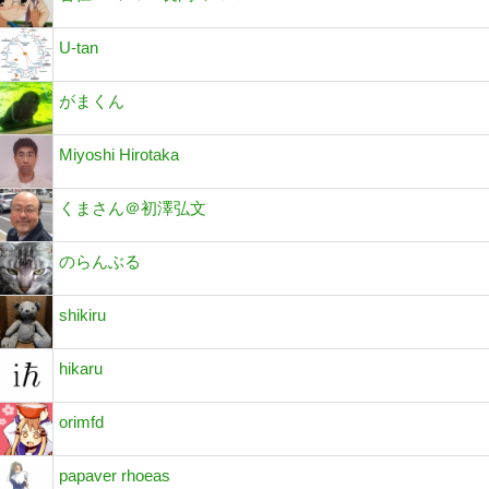
U-tan
がまくん
Miyoshi Hirotaka
くまさん＠初澤弘文
のらんぶる
shikiru
hikaru
orimfd
papaver rhoeas