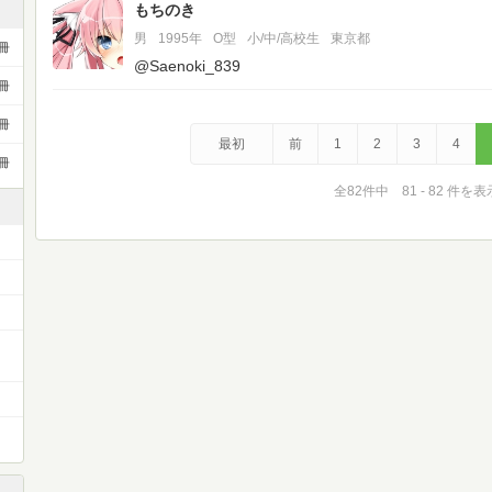
もちのき
男
1995年
O型
小/中/高校生
東京都
冊
@Saenoki_839
冊
冊
最初
前
1
2
3
4
冊
全82件中 81 - 82 件を表
ー