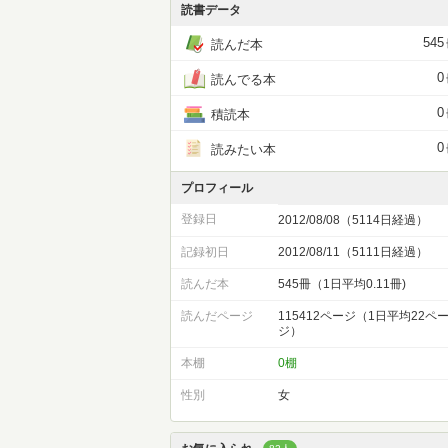
読書データ
545
読んだ本
0
読んでる本
0
積読本
0
読みたい本
プロフィール
登録日
2012/08/08（5114日経過）
記録初日
2012/08/11（5111日経過）
読んだ本
545冊（1日平均0.11冊)
読んだページ
115412ページ（1日平均22ペ
ジ）
本棚
0棚
性別
女