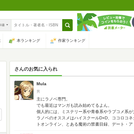
n和書
は
本ランキング
作家ランキング
さんのお気に入られ
Mula
82
男
主にラノベ専門。
でも最近はマンガも読み始めてるよん。
個人的には、ミステリー系や青春系やラブコメ系が
ラノベのオススメはハイスクールD×D、ココロコ
トオンライン、とある魔術の禁書目録、デート・ア