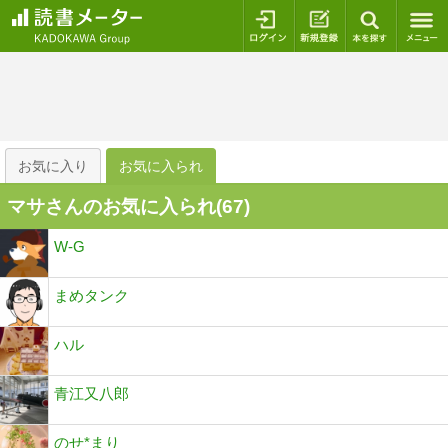
ログイン
新規登録
本を探
お気に入り
お気に入られ
マサさんのお気に入られ(
67
)
W-G
まめタンク
ハル
青江又八郎
のせ*まり