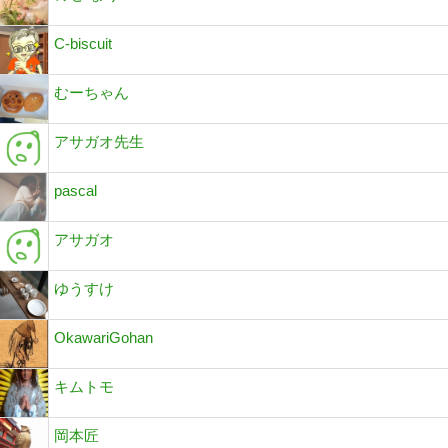
C-biscuit
むーちゃん
アサガオ先生
pascal
アサガオ
ゆうすけ
OkawariGohan
キムトモ
岡本匠