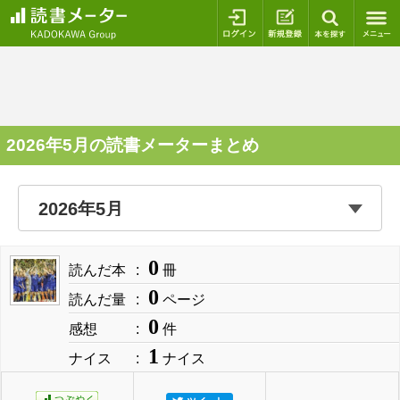
ログイン
新規登録
本を探
2026年5月の読書メーターまとめ
0
読んだ本
冊
0
読んだ量
ページ
0
感想
件
1
ナイス
ナイス