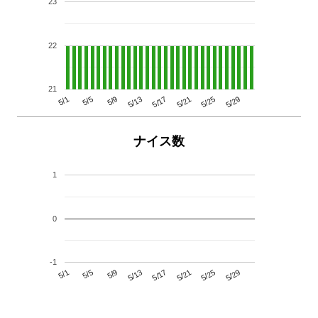
23
22
21
5/29
5/25
5/21
5/17
5/13
5/9
5/5
5/1
ナイス数
1
0
-1
5/29
5/25
5/21
5/17
5/13
5/9
5/5
5/1