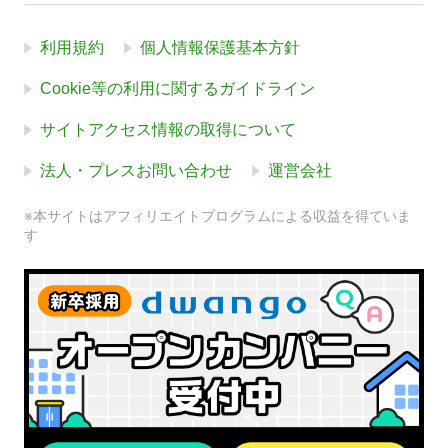
利用規約
個人情報保護基本方針
Cookie等の利用に関するガイドライン
サイトアクセス情報の取得について
法人・プレスお問い合わせ
運営会社
※本サイトはアフィリエイトプログラムによる収益を得ていま
す