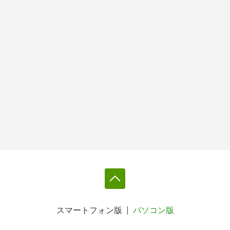
スマートフォン版
パソコン版