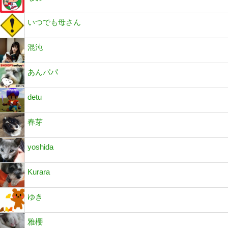
いつでも母さん
混沌
あんパパ
detu
春芽
yoshida
Kurara
ゆき
雅櫻