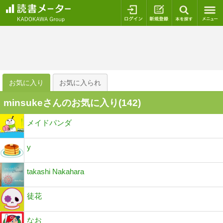
ログイン
新規登録
本を探
お気に入り
お気に入られ
minsukeさんのお気に入り(
142
)
メイドパンダ
y
takashi Nakahara
徒花
なお