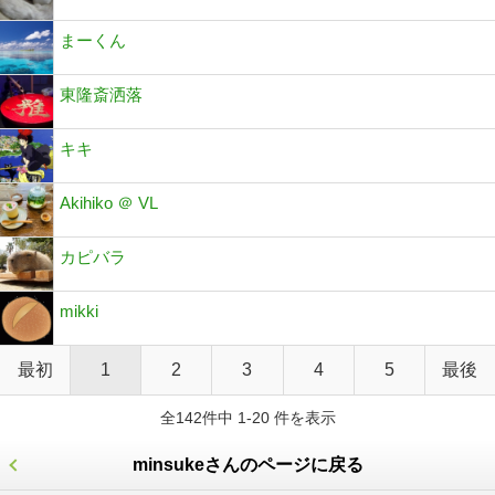
まーくん
東隆斎洒落
キキ
Akihiko ＠ VL
カピバラ
mikki
最初
1
2
3
4
5
最後
全142件中 1-20 件を表示
minsukeさんのページに戻る