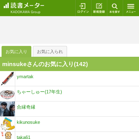
ログイン
新規登録
本を探
お気に入り
お気に入られ
minsukeさんのお気に入り(
142
)
ymartak
ちゃーしゅー(17年生)
合縁奇縁
kikunosuke
taka61