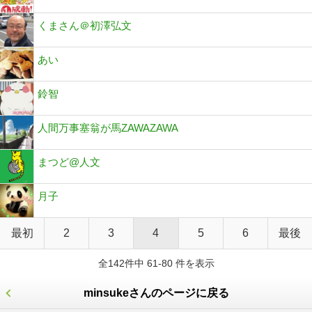
くまさん＠初澤弘文
あい
鈴智
人間万事塞翁が馬ZAWAZAWA
まつど@人文
月子
最初
2
3
4
5
6
最後
全142件中 61-80 件を表示
minsukeさんのページに戻る