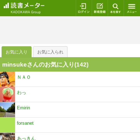
ログイン
新規登録
本を探
お気に入り
お気に入られ
minsukeさんのお気に入り(
142
)
ＮＡＯ
わっ
Emirin
forsanet
あっきん