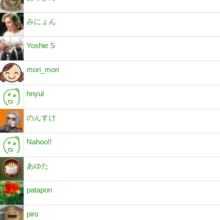
みにょん
Yoshie S
mori_mori
hnyul
のんすけ
Nahoo!!
あゆた
patapon
piro