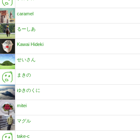
caramel
るーしあ
Kawai Hideki
せいさん
まきの
ゆきのくに
mitei
マグル
take-c