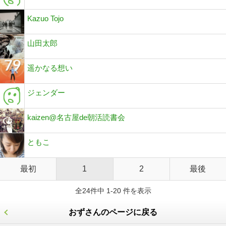
Kazuo Tojo
山田太郎
遥かなる想い
ジェンダー
kaizen@名古屋de朝活読書会
ともこ
最初
1
2
最後
全24件中 1-20 件を表示
おずさんのページに戻る