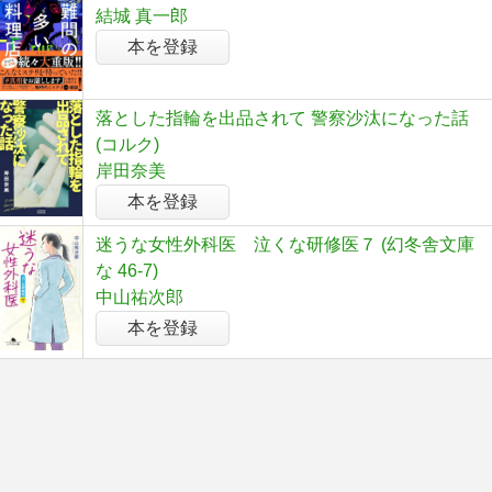
結城 真一郎
本を登録
落とした指輪を出品されて 警察沙汰になった話
(コルク)
岸田奈美
本を登録
迷うな⼥性外科医 泣くな研修医７ (幻冬舎文庫
な 46-7)
中山祐次郎
本を登録