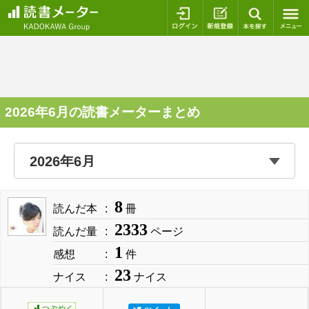
ログイン
新規登録
本を探
2026年6月の読書メーターまとめ
8
読んだ本
冊
2333
読んだ量
ページ
1
感想
件
23
ナイス
ナイス