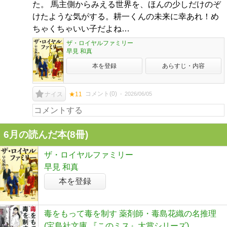
た。 馬主側からみえる世界を、ほんの少しだけのぞ
けたような気がする。耕一くんの未来に幸あれ！め
ちゃくちゃいい子だよね…
ザ・ロイヤルファミリー
早見 和真
本を登録
あらすじ・内容
コメント(
0
)
2026/06/05
ナイス
★11
6月の読んだ本(8冊)
ザ・ロイヤルファミリー
早見 和真
本を登録
毒をもって毒を制す 薬剤師・毒島花織の名推理
(宝島社文庫 『このミス』大賞シリーズ)