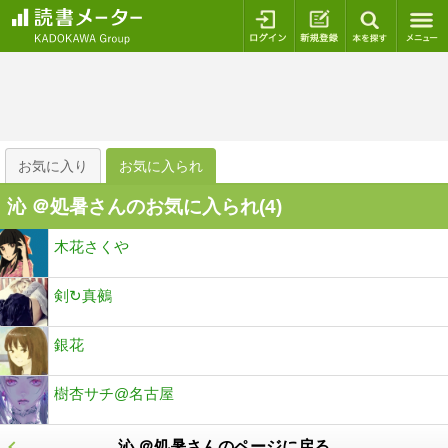
ログイン
新規登録
本を探
お気に入り
お気に入られ
沁 ＠処暑さんのお気に入られ(
4
)
木花さくや
剣↻真鵺
銀花
樹杏サチ@名古屋
沁 ＠処暑さんのページに戻る