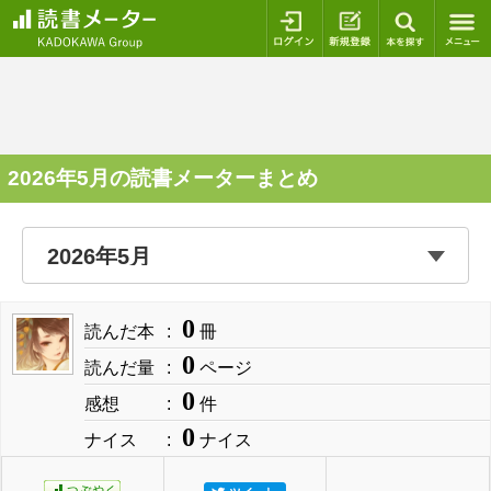
ログイン
新規登録
本を探
2026年5月の読書メーターまとめ
0
読んだ本
冊
0
読んだ量
ページ
0
感想
件
0
ナイス
ナイス