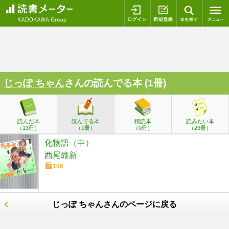
ログイン
新規登録
本を探
じっぽ ちゃん
さんの読んでる本 (1冊)
読んだ本
読んでる本
積読本
読みたい本
（13冊）
（1冊）
（0冊）
（23冊）
化物語（中）
西尾維新
106
じっぽ ちゃんさんのページに戻る