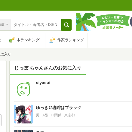
n和書
は
本ランキング
作家ランキング
気に入り
じっぽ ちゃん
さんのお気に入り
siyasui
15
ゆっき＠珈琲はブラック
男
A型
IT関係
東京都