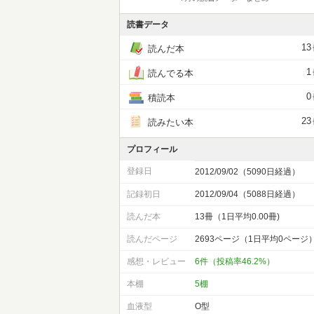
読書データ
13
読んだ本
1
読んでる本
0
積読本
23
読みたい本
プロフィール
登録日
2012/09/02（5090日経過）
記録初日
2012/09/04（5088日経過）
読んだ本
13冊（1日平均0.00冊)
読んだページ
2693ページ（1日平均0ページ
感想・レビュー
6件（投稿率46.2%）
本棚
5棚
血液型
O型