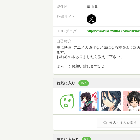
現住所
富山県
外部サイト
URL/ブログ
https://mobile.twitter.com/oilkire
自己紹介
主に映画, アニメの原作など気になる本をよく読
ます。
お勧めの本ありましたら教えて下さい。
よろしくお願い致します(._.)
お気に入り
15人
知人・友人を探す
お気に入られ
6人