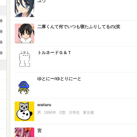
ユウ
冊
二庫くんて何でいつも寝たふりしてるの(笑
冊
冊
トルネードＧ＆Ｔ
冊
ゆとにー/ゆとりにーと
）
wataru
男
1990年
O型
大学生
東京都
宮