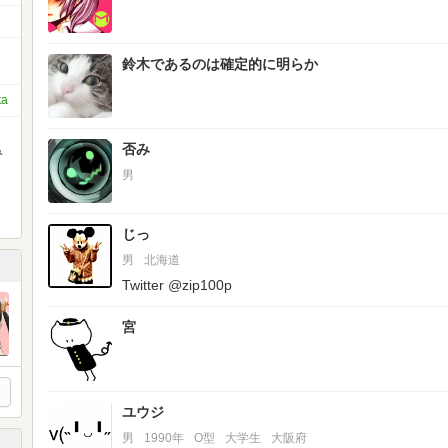
鈴木であるのは確定的に明らか
ta
否み
み
男
じっ
男
北海道
Twitter @zip100p
宮
ユウジ
男
1990年
O型
大学生
大阪府