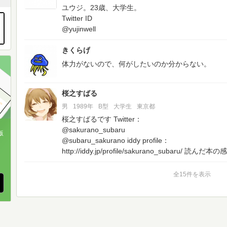
ユウジ。23歳、大学生。
Twitter ID
@yujinwell
きくらげ
体力がないので、何がしたいのか分からない。
桜之すばる
男
1989年
B型
大学生
東京都
桜之すばるです
Twitter：
@sakurano_subaru
版
@subaru_sakurano
iddy profile：
http://iddy.jp/profile/sakurano_subaru/
読んだ本の感
、
全15件を表示