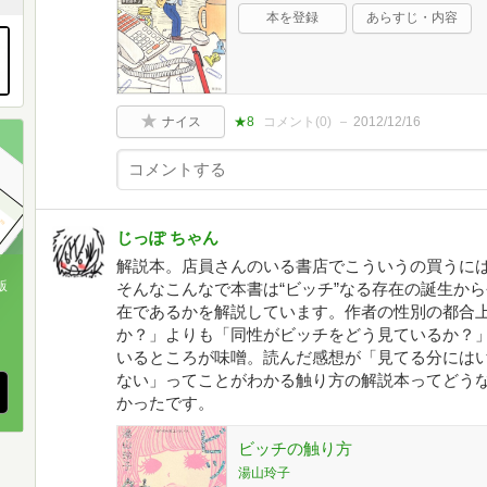
本を登録
あらすじ・内容
ナイス
★8
コメント(
0
)
2012/12/16
じっぽ ちゃん
解説本。店員さんのいる書店でこういうの買うには
版
そんなこんなで本書は“ビッチ”なる存在の誕生か
在であるかを解説しています。作者の性別の都合
、
か？」よりも「同性がビッチをどう見ているか？
いるところが味噌。読んだ感想が「見てる分には
ない」ってことがわかる触り方の解説本ってどう
かったです。
ビッチの触り方
湯山玲子