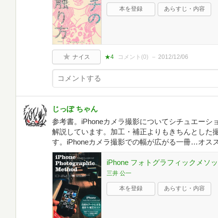
本を登録
あらすじ・内容
ナイス
★4
コメント(
0
)
2012/12/06
じっぽ ちゃん
参考書。iPhoneカメラ撮影についてシチュエー
解説しています。加工・補正よりもきちんとした
す。iPhoneカメラ撮影での幅が広がる一冊…オス
iPhone フォトグラフィックメソ
三井 公一
本を登録
あらすじ・内容