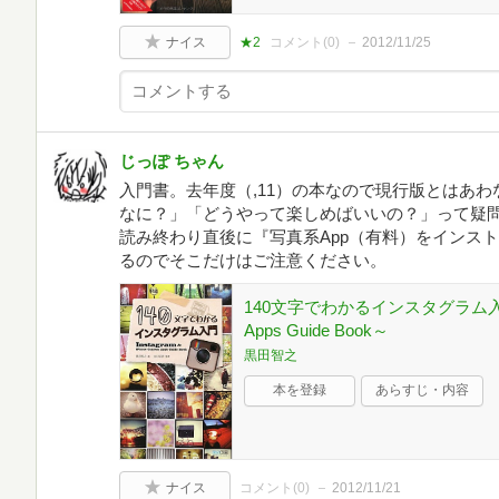
ナイス
★2
コメント(
0
)
2012/11/25
じっぽ ちゃん
入門書。去年度（,11）の本なので現行版とはあわない
なに？」「どうやって楽しめばいいの？」って疑
読み終わり直後に『写真系App（有料）をインス
るのでそこだけはご注意ください。
140文字でわかるインスタグラム入門 ～In
Apps Guide Book～
黒田智之
本を登録
あらすじ・内容
ナイス
コメント(
0
)
2012/11/21