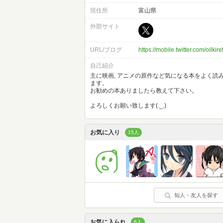
現住所
富山県
外部サイト
URL/ブログ
https://mobile.twitter.com/oilkire
自己紹介
主に映画, アニメの原作など気になる本をよく読
ます。
お勧めの本ありましたら教えて下さい。
よろしくお願い致します(._.)
お気に入り
15人
知人・友人を探す
お気に入られ
6人