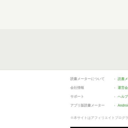
読書メーターについて
読書メ
会社情報
運営会
サポート
ヘルプ
アプリ版読書メーター
Andr
※本サイトはアフィリエイトプログ