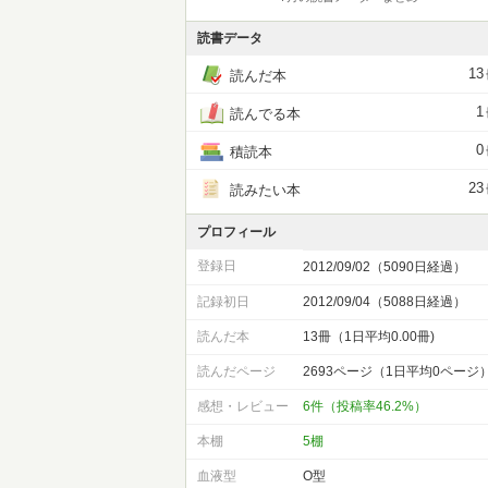
読書データ
13
読んだ本
1
読んでる本
0
積読本
23
読みたい本
プロフィール
登録日
2012/09/02（5090日経過）
記録初日
2012/09/04（5088日経過）
読んだ本
13冊（1日平均0.00冊)
読んだページ
2693ページ（1日平均0ページ
感想・レビュー
6件（投稿率46.2%）
本棚
5棚
血液型
O型