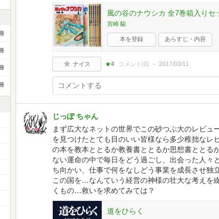
風の谷のナウシカ 全7巻箱入り
宮崎 駿
冊
本を登録
あらすじ・内容
冊
ナイス
★4
コメント(
0
)
2017/03/11
冊
冊
じっぽ ちゃん
まず広大なネットの世界でこの砂つぶ大のレビュ
を見つけたとても目のいい皆様なら多少稚拙なレ
の本を教本ととるか教養書ととるか思想書ととる
ない運命の中で毎日をどう過ごし、出会った人々
）
ち向かい、仕事で何をなしどう事業を成長させ独
この国を…なんていう経営の神様の壮大な考えを
くもの…救いを求めてみては？
道をひらく