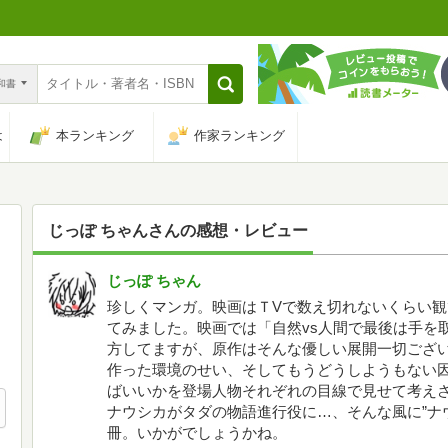
n和書
は
本ランキング
作家ランキング
じっぽ ちゃん
さんの感想・レビュー
じっぽ ちゃん
珍しくマンガ。映画はＴVで数え切れないくらい
てみました。映画では「自然vs人間で最後は手を
方してますが、原作はそんな優しい展開一切ござ
作った環境のせい、そしてもうどうしようもない
ばいいかを登場人物それぞれの目線で見せて考え
ナウシカがタダの物語進行役に…、そんな風に”ナ
冊。いかがでしょうかね。