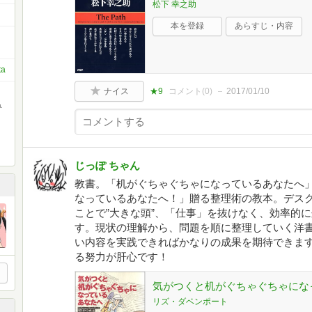
松下 幸之助
本を登録
あらすじ・内容
ta
ナイス
★9
コメント(
0
)
2017/01/10
み
じっぽ ちゃん
教書。「机がぐちゃぐちゃになっているあなたへ
なっているあなたへ！」贈る整理術の教本。デス
ことで”大きな頭”、「仕事」を抜けなく、効率的
す。現状の理解から、問題を順に整理していく洋
い内容を実践できればかなりの成果を期待できま
る努力が肝心です！
気がつくと机がぐちゃぐちゃにな
リズ・ダベンポート