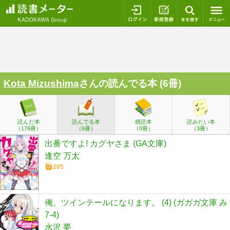
ログイン
新規登録
本を探
Kota Mizushima
さんの読んでる本 (6冊)
読んだ本
読んでる本
積読本
読みたい本
（176冊）
（6冊）
（0冊）
（3冊）
出番ですよ! カグヤさま (GA文庫)
逢空 万太
205
俺、ツインテールになります。 (4) (ガガガ文庫 み
7-4)
水沢 夢