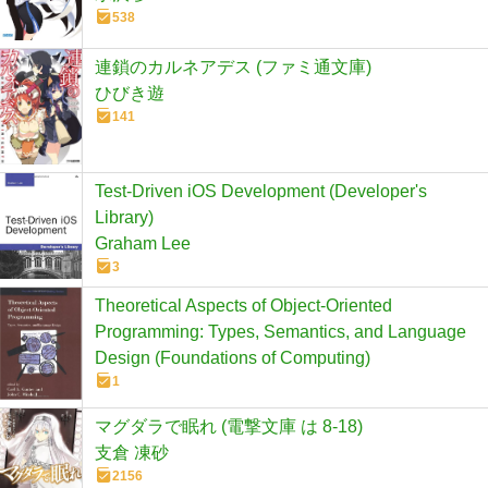
538
連鎖のカルネアデス (ファミ通文庫)
ひびき遊
141
Test-Driven iOS Development (Developer's
Library)
Graham Lee
3
Theoretical Aspects of Object-Oriented
Programming: Types, Semantics, and Language
Design (Foundations of Computing)
1
マグダラで眠れ (電撃文庫 は 8-18)
支倉 凍砂
2156