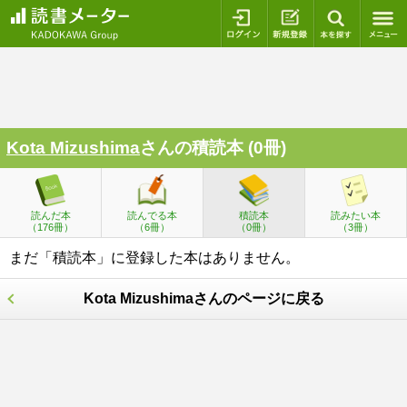
ログイン
新規登録
本を探
Kota Mizushima
さんの積読本 (0冊)
読んだ本
読んでる本
積読本
読みたい本
（176冊）
（6冊）
（0冊）
（3冊）
まだ「積読本」に登録した本はありません。
Kota Mizushimaさんのページに戻る