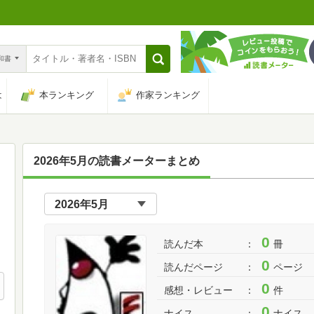
n和書
は
本ランキング
作家ランキング
2026年5月の読書メーターまとめ
0
読んだ本
冊
0
読んだページ
ページ
0
感想・レビュー
件
0
ナイス
ナイス