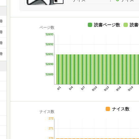
冊
読書ページ数
読書
ページ数
冊
52693
冊
52692
冊
52691
52690
52689
5/1
5/4
5/7
5/10
5/13
5/16
5/19
ナイス数
ナイス数
272
271
270