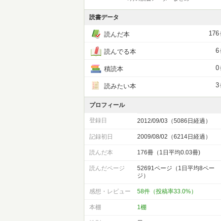
読書データ
176
読んだ本
6
読んでる本
0
積読本
3
読みたい本
プロフィール
登録日
2012/09/03（5086日経過）
記録初日
2009/08/02（6214日経過）
読んだ本
176冊（1日平均0.03冊)
読んだページ
52691ページ（1日平均8ペー
ジ）
感想・レビュー
58件（投稿率33.0%）
本棚
1棚