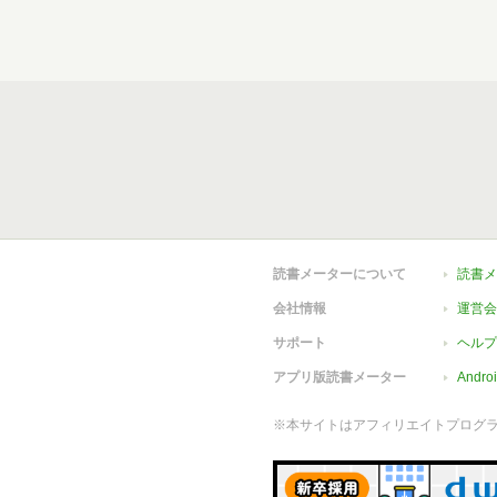
読書メーターについて
読書メ
会社情報
運営会
サポート
ヘルプ
アプリ版読書メーター
Andr
※本サイトはアフィリエイトプログ