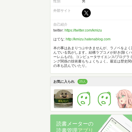
性別
男
外部サイト
自己紹介
twitter:
https://twitter.com/kmizu
はてな:
http://kmizu.hatenablog.com
本の事はあまりつぶやきませんが、ラノベをよく
んでいる気がします。結構ラブコメが好き(除く
ーレムもの)。コンピュータサイエンス/プログラ
ング関係の技術書もちょくちょく。最近は歴史関
の本も読んでいたり。
お気に入られ
25人
読書メーターの
読書管理
アプリ