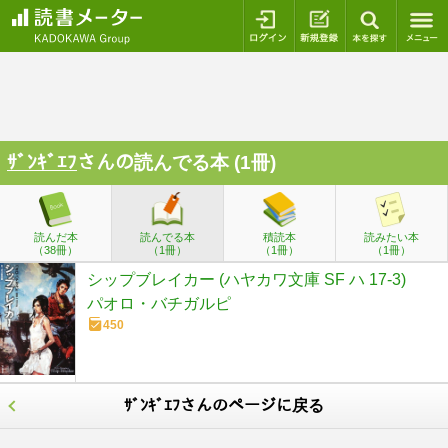
ログイン
新規登録
本を探
ｻﾞﾝｷﾞｴﾌ
さんの読んでる本 (1冊)
読んだ本
読んでる本
積読本
読みたい本
（38冊）
（1冊）
（1冊）
（1冊）
シップブレイカー (ハヤカワ文庫 SF ハ 17-3)
パオロ・バチガルピ
450
ｻﾞﾝｷﾞｴﾌさんのページに戻る