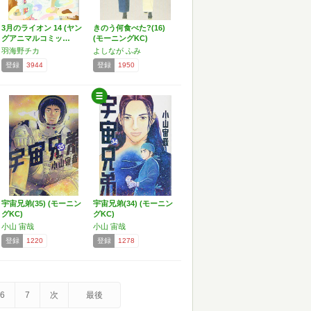
3月のライオン 14 (ヤン
きのう何食べた?(16)
グアニマルコミッ…
(モーニングKC)
羽海野チカ
よしなが ふみ
登録
3944
登録
1950
宇宙兄弟(35) (モーニン
宇宙兄弟(34) (モーニン
グKC)
グKC)
小山 宙哉
小山 宙哉
登録
1220
登録
1278
6
7
次
最後