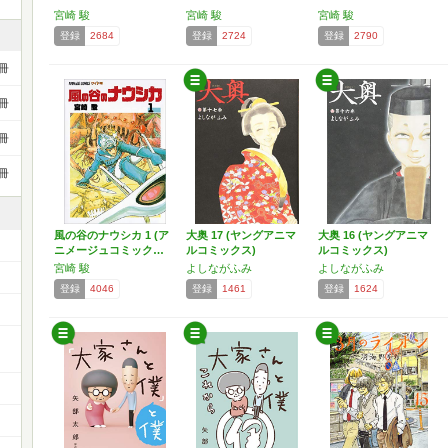
宮崎 駿
宮崎 駿
宮崎 駿
登録
2684
登録
2724
登録
2790
冊
冊
冊
冊
風の谷のナウシカ 1 (ア
大奥 17 (ヤングアニマ
大奥 16 (ヤングアニマ
ニメージュコミック…
ルコミックス)
ルコミックス)
宮崎 駿
よしながふみ
よしながふみ
登録
4046
登録
1461
登録
1624
ー