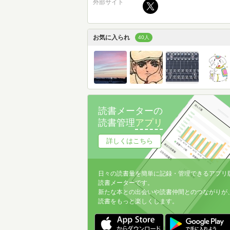
外部サイト
お気に入られ
40人
読書メーターの
読書管理
アプリ
詳しくはこちら
日々の読書量を簡単に記録・管理できるアプリ
読書メーターです。
新たな本との出会いや読書仲間とのつながりが
読書をもっと楽しくします。