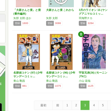
「大家さんと僕」と僕
大家さんと僕 これから
3月のライオン 15 (ヤン
(番外編本)
グアニマルコミッ…
矢部 太郎 ほか
矢部 太郎
羽海野チカ
登録
1600
登録
3086
登録
3284
名探偵コナン (97) (少年
名探偵コナン (96) (少年
宇宙兄弟(36) (モーニン
サンデーコミッ…
サンデーコミッ…
グKC)
青山 剛昌
青山 剛昌
小山 宙哉
版
登録
981
登録
1075
登録
1125
、
最初
前
1
2
3
4
5