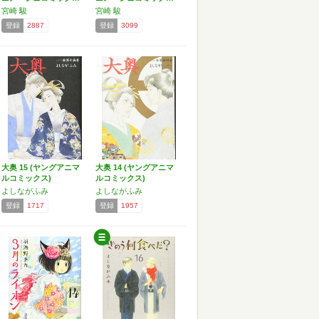
宮崎 駿
宮崎 駿
登録
2887
登録
3099
大奥 15 (ヤングアニマ
大奥 14 (ヤングアニマ
ルコミックス)
ルコミックス)
よしながふみ
よしながふみ
登録
1717
登録
1957