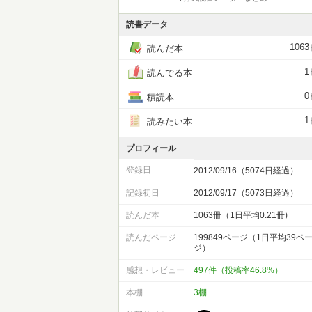
読書データ
1063
読んだ本
1
読んでる本
0
積読本
1
読みたい本
プロフィール
登録日
2012/09/16（5074日経過）
記録初日
2012/09/17（5073日経過）
読んだ本
1063冊（1日平均0.21冊)
読んだページ
199849ページ（1日平均39ペ
ジ）
感想・レビュー
497件（投稿率46.8%）
本棚
3棚