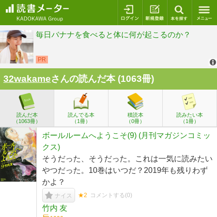
ログイン
新規登録
本を探
32wakame
さんの読んだ本 (1063冊)
読んだ本
読んでる本
積読本
読みたい本
（1063冊）
（1冊）
（0冊）
（1冊）
ボールルームへようこそ(9) (月刊マガジンコミッ
クス)
そうだった、そうだった。これは一気に読みたい
やつだった。10巻はいつだ？2019年も残りわず
かよ？
★2
コメントする(
0
)
ナイス
竹内 友