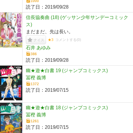
1000
読了日：
2019/09/28
信長協奏曲 (18) (ゲッサン少年サンデーコミック
ス)
まだまだ、先は長い。
★3
コメントする(
0
)
ナイス
石井 あゆみ
386
読了日：
2019/09/28
幽★遊★白書 19 (ジャンプコミックス)
冨樫 義博
1372
読了日：
2019/07/15
幽★遊★白書 18 (ジャンプコミックス)
冨樫 義博
1261
読了日：
2019/07/15