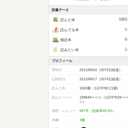
読書データ
1063
読んだ本
1
読んでる本
0
積読本
1
読みたい本
プロフィール
登録日
2012/09/16（5075日経過）
記録初日
2012/09/17（5074日経過）
読んだ本
1063冊（1日平均0.21冊)
読んだページ
199849ページ（1日平均39ペ
ジ）
感想・レビュー
497件（投稿率46.8%）
本棚
3棚