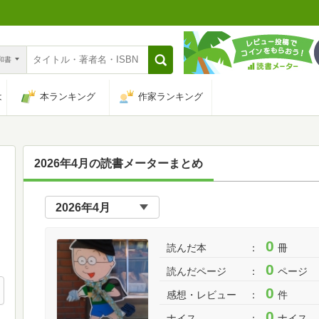
n和書
は
本ランキング
作家ランキング
2026年4月の読書メーターまとめ
0
読んだ本
冊
0
読んだページ
ページ
0
感想・レビュー
件
0
ナイス
ナイス