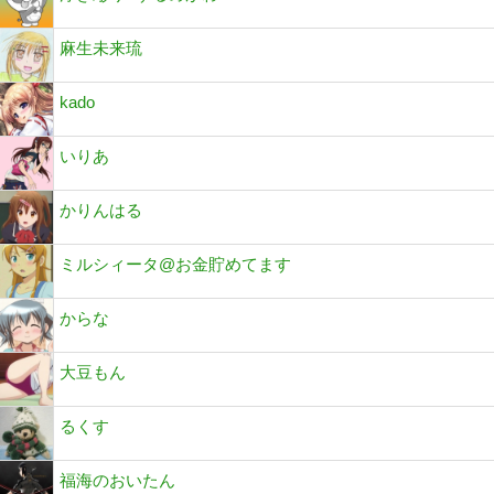
麻生未来琉
kado
いりあ
かりんはる
ミルシィータ@お金貯めてます
からな
大豆もん
るくす
福海のおいたん