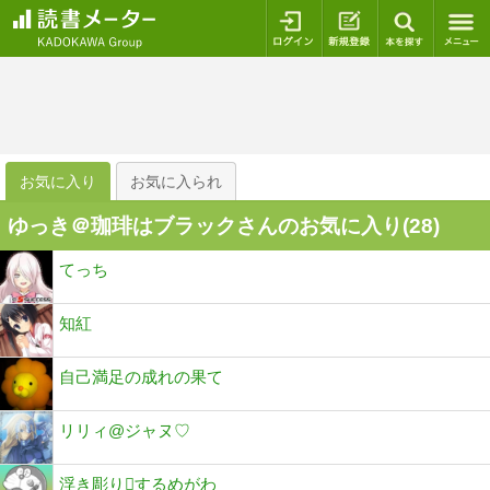
ログイン
新規登録
本を探
お気に入り
お気に入られ
ゆっき＠珈琲はブラックさんのお気に入り(
28
)
てっち
知紅
自己満足の成れの果て
リリィ@ジャヌ♡
浮き彫りするめがわ