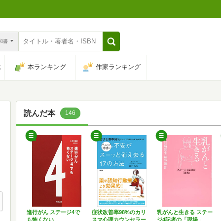
n和書
は
本ランキング
作家ランキング
読んだ本
146
進行がん ステージ4で
症状改善率98%のカリ
乳がんと生きる ステー
も怖くない
スマ心理カウンセラー
ジ4記者の「現場」