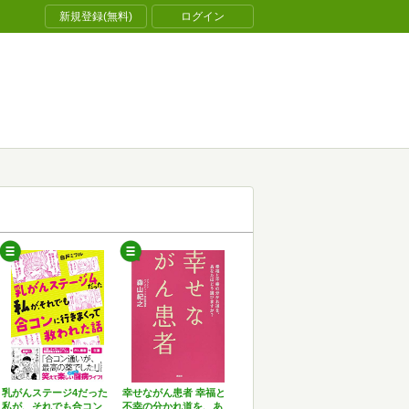
新規登録(無料)
ログイン
乳がんステージ4だった
幸せながん患者 幸福と
私が、それでも合コン
不幸の分かれ道を、あ