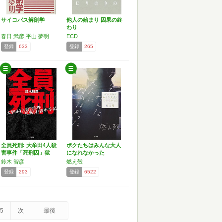
サイコパス解剖学
他人の始まり 因果の終
わり
春日 武彦,平山 夢明
ECD
登録
633
登録
265
全員死刑: 大牟田4人殺
ボクたちはみんな大人
害事件「死刑囚」獄
になれなかった
中…
鈴木 智彦
燃え殻
登録
293
登録
6522
5
次
最後