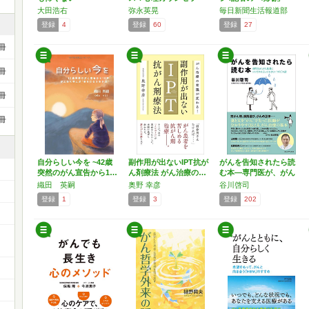
が…
大田浩右
弥永英晃
毎日新聞生活報道部
登録
4
登録
60
登録
27
冊
冊
冊
冊
自分らしい今を ~42歳
副作用が出ないIPT抗が
がんを告知されたら読
突然のがん宣告から1…
ん剤療法 がん治療の…
む本―専門医が、がん
患者…
織田 英嗣
奥野 幸彦
谷川啓司
登録
1
登録
3
登録
202