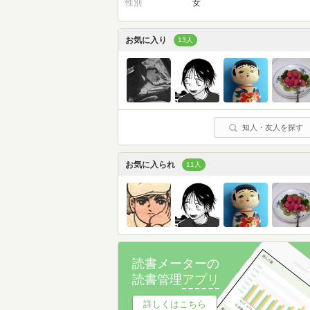
性別
女
お気に入り
13人
知人・友人を探す
お気に入られ
11人
読書メーターの
読書管理
アプリ
詳しくはこちら