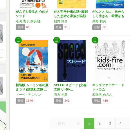
がんでも長生き 心のメ
がん哲学外来の話~殺到
がんとともに、自分ら
ソッド
した患者と家族が笑顔
しく生きる―希望をも
を…
って…
今渕 恵子,保坂 隆
樋野 興夫
高野 利実
登録
60
登録
31
登録
30
新装版 ムーミン谷の夏
SPEED スピード (文春
キッズファイヤー・ド
まつり (講談社文庫 …
文庫 い 46-…
ットコム
トーベ・ヤンソン
石丸 元章
海猫沢 めろん
登録
1340
登録
341
登録
436
最初
前
1
2
3
4