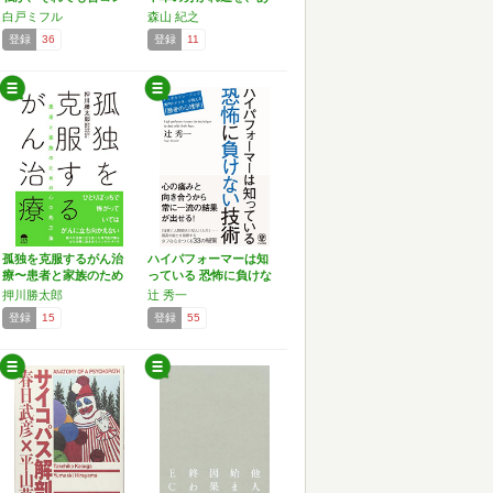
に…
な…
白戸ミフル
森山 紀之
登録
36
登録
11
孤独を克服するがん治
ハイパフォーマーは知
療〜患者と家族のため
っている 恐怖に負けな
の心…
い…
押川勝太郎
辻 秀一
登録
15
登録
55