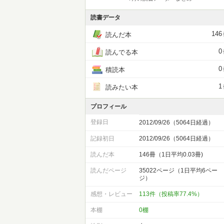
読書データ
146
読んだ本
0
読んでる本
0
積読本
1
読みたい本
プロフィール
登録日
2012/09/26（5064日経過）
記録初日
2012/09/26（5064日経過）
読んだ本
146冊（1日平均0.03冊)
読んだページ
35022ページ（1日平均6ペー
ジ）
感想・レビュー
113件（投稿率77.4%）
本棚
0棚