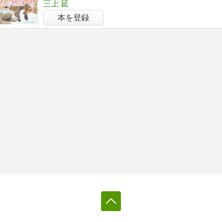
三上 延
本を登録