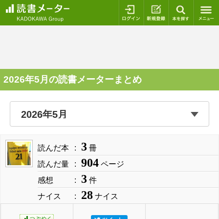
ログイン
新規登録
本を探
2026年5月の読書メーターまとめ
3
読んだ本
冊
904
読んだ量
ページ
3
感想
件
28
ナイス
ナイス