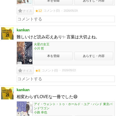
本を登録
あらすじ・内容
コメント(
0
)
2026/05/29
ナイス
★12
kankan
難しいけど読み応えあり✨ 言葉は大切よね。
火星の女王
小川 哲
本を登録
あらすじ・内容
コメント(
0
)
2026/05/22
ナイス
★8
kankan
相変わらずLOVEな一冊でした😄
アイ・ウォント・トゥ・ホールド・ユア・ハンド 東京バ
ンドワゴン
小路 幸也