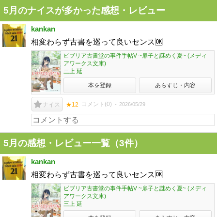
5月のナイスが多かった感想・レビュー
kankan
相変わらず古書を巡って良いセンス🆗
ビブリア古書堂の事件手帖V ~扉子と謎めく夏~ (メディ
アワークス文庫)
三上 延
本を登録
あらすじ・内容
コメント(
0
)
2026/05/29
ナイス
★12
5月の感想・レビュー一覧（3件）
kankan
相変わらず古書を巡って良いセンス🆗
ビブリア古書堂の事件手帖V ~扉子と謎めく夏~ (メディ
アワークス文庫)
三上 延