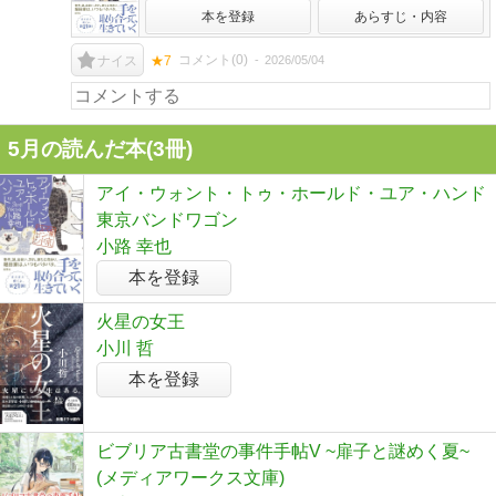
本を登録
あらすじ・内容
コメント(
0
)
2026/05/04
ナイス
★7
5月の読んだ本(3冊)
アイ・ウォント・トゥ・ホールド・ユア・ハンド
東京バンドワゴン
小路 幸也
本を登録
火星の女王
小川 哲
本を登録
ビブリア古書堂の事件手帖V ~扉子と謎めく夏~
(メディアワークス文庫)