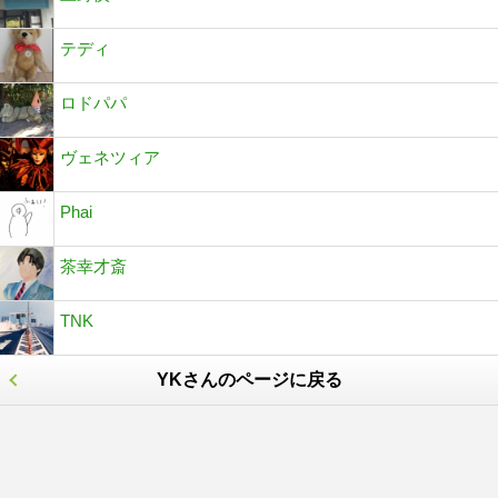
テディ
ロドパパ
ヴェネツィア
Phai
茶幸才斎
TNK
YKさんのページに戻る