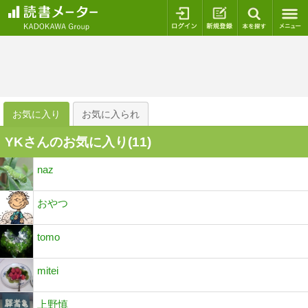
ログイン
新規登録
本を探
お気に入り
お気に入られ
YKさんのお気に入り(
11
)
naz
おやつ
tomo
mitei
上野慎