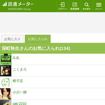
ログイン
新規登録
本を探
お気に入り
お気に入られ
深町秋生さんのお気に入られ(
134
)
G.B.
こくまろ
椅子足
小川一輝
pitti 2210