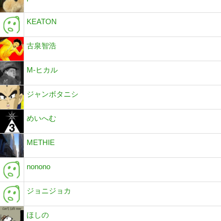
KEATON
古泉智浩
M-ヒカル
ジャンボタニシ
めいへむ
METHIE
nonono
ジョニジョカ
ほしの