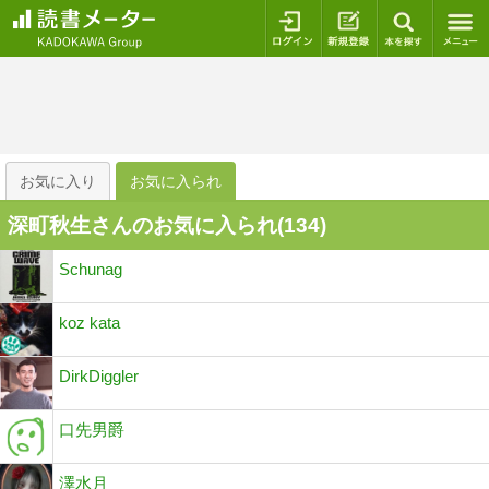
ログイン
新規登録
本を探
お気に入り
お気に入られ
深町秋生さんのお気に入られ(
134
)
Schunag
koz kata
DirkDiggler
口先男爵
澤水月