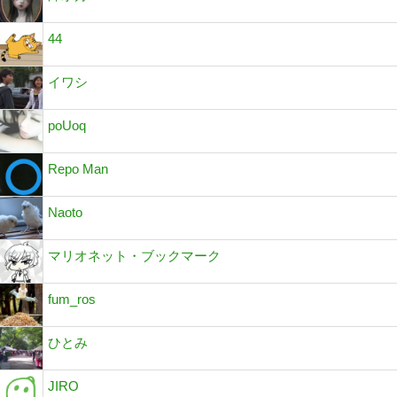
44
イワシ
poUoq
Repo Man
Naoto
マリオネット・ブックマーク
fum_ros
ひとみ
JIRO