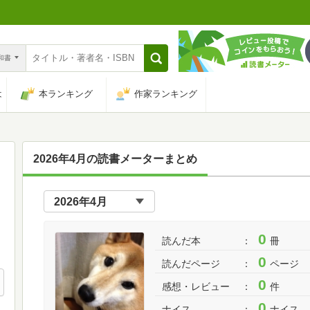
n和書
は
本ランキング
作家ランキング
2026年4月の読書メーターまとめ
0
読んだ本
冊
0
読んだページ
ページ
0
感想・レビュー
件
0
ナイス
ナイス