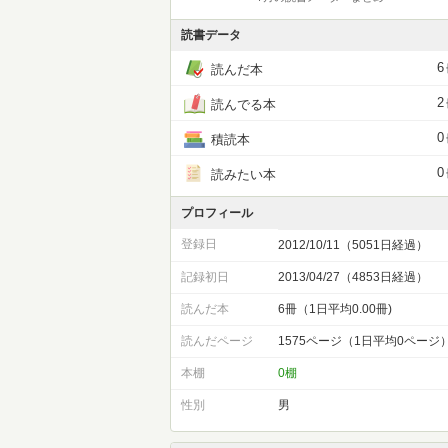
読書データ
6
読んだ本
2
読んでる本
0
積読本
0
読みたい本
プロフィール
登録日
2012/10/11（5051日経過）
記録初日
2013/04/27（4853日経過）
読んだ本
6冊（1日平均0.00冊)
読んだページ
1575ページ（1日平均0ページ
本棚
0棚
性別
男