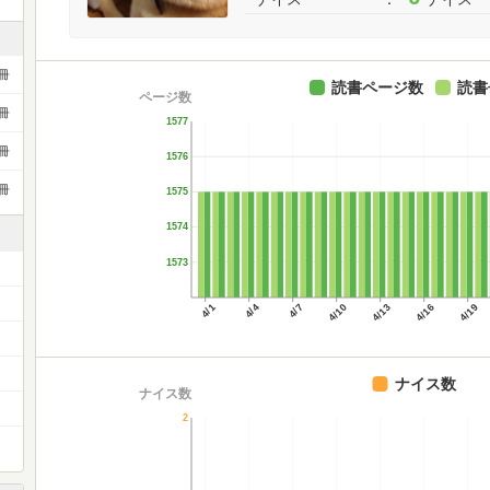
冊
読書ページ数
読書
ページ数
冊
1577
冊
1576
冊
1575
1574
1573
4/1
4/4
4/7
4/10
4/13
4/16
4/19
）
ナイス数
ナイス数
2