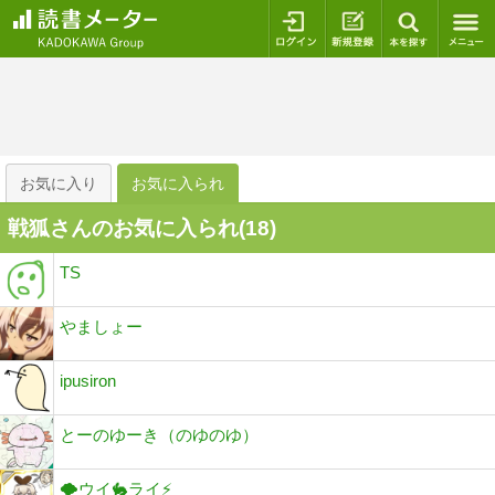
ログイン
新規登録
本を探
お気に入り
お気に入られ
戦狐さんのお気に入られ(
18
)
TS
やましょー
ipusiron
とーのゆーき（のゆのゆ）
🌪ウイ🐇ライ⚡️