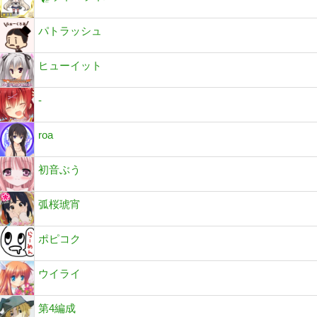
パトラッシュ
ヒューイット
-
roa
初音ぶう
弧桜琥宵
ポピコク
ウイライ
第4編成