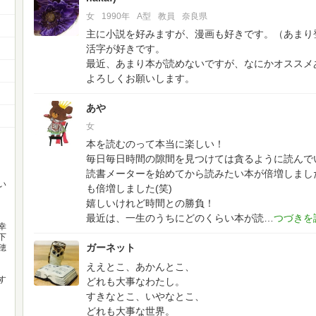
女
1990年
A型
教員
奈良県
主に小説を好みますが、漫画も好きです。（あまり
活字が好きです。
最近、あまり本が読めないですが、なにかオススメ
よろしくお願いします。
あや
女
本を読むのって本当に楽しい！
毎日毎日時間の隙間を見つけては貪るように読んで
読書メーターを始めてから読みたい本が倍増しまし
い
も倍増しました(笑)
嬉しいけれど時間との勝負！
最近は、一生のうちにどのくらい本が読
幸
下
ガーネット
穂
ええとこ、あかんとこ、
す
どれも大事なわたし。
すきなとこ、いやなとこ、
どれも大事な世界。