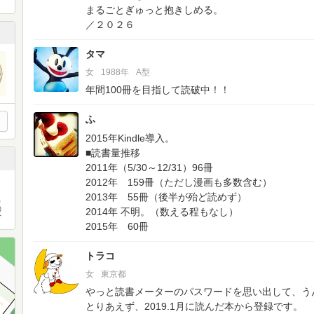
まるごとぎゅっと抱きしめる。
／２０２６
タマ
女
1988年
A型
年間100冊を目指して読破中！！
ふ
2015年Kindle導入。
■読書量推移
2011年（5/30～12/31）96冊
2012年 159冊（ただし漫画も多数含む）
2013年 55冊（後半が殆ど読めず）
2014年 不明。（数える程もなし）
2015年 60冊
トラコ
女
東京都
やっと読書メーターのパスワードを思い出して、う
とりあえず、2019.1月に読んだ本から登録です。