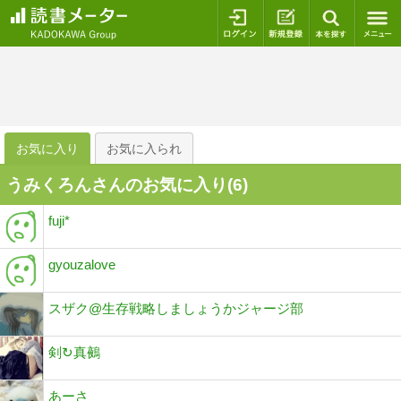
ログイン
新規登録
本を探
お気に入り
お気に入られ
うみくろんさんのお気に入り(
6
)
fuji*
gyouzalove
スザク@生存戦略しましょうかジャージ部
剣↻真鵺
あーさ