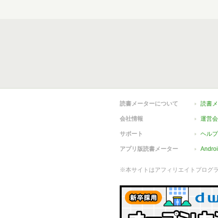
読書メーターについて
読書メ
会社情報
運営会
サポート
ヘルプ
アプリ版読書メーター
Andr
※本サイトはアフィリエイトプログ