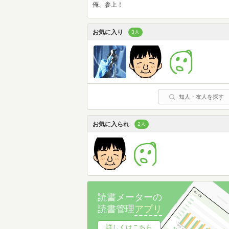
俺、参上！
お気に入り
3人
知人・友人を探す
お気に入られ
2人
読書メーターの
読書管理
アプリ
詳しくはこちら