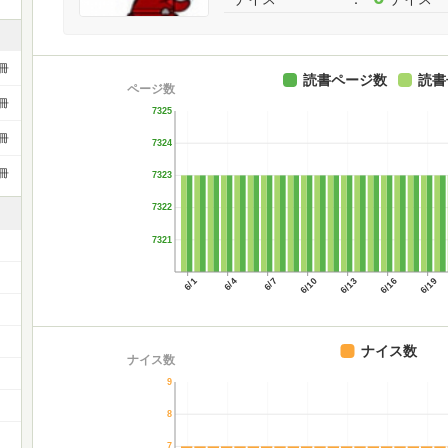
冊
読書ページ数
読書
ページ数
冊
7325
冊
7324
冊
7323
7322
7321
6/1
6/4
6/7
6/10
6/13
6/16
6/19
）
ナイス数
ナイス数
9
8
7