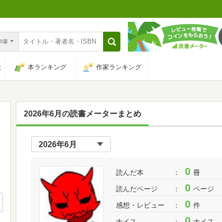
n和書
は
本ランキング
作家ランキング
2026年6月の読書メーターまとめ
0
読んだ本
冊
0
読んだページ
ページ
0
感想・レビュー
件
0
ナイス
ナイス