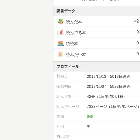
読書データ
42
読んだ本
0
読んでる本
0
積読本
0
読みたい本
プロフィール
登録日
2012/11/13（5017日経過）
記録初日
2012/11/07（5023日経過）
読んだ本
42冊（1日平均0.01冊)
読んだページ
7323ページ（1日平均1ページ
本棚
0棚
性別
男
自己紹介