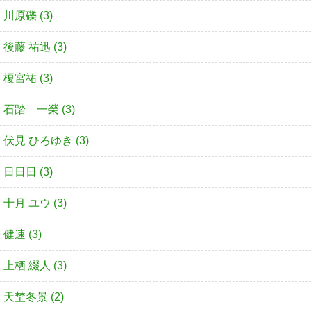
川原礫 (3)
後藤 祐迅 (3)
榎宮祐 (3)
石踏 一榮 (3)
伏見 ひろゆき (3)
日日日 (3)
十月 ユウ (3)
健速 (3)
上栖 綴人 (3)
天埜冬景 (2)