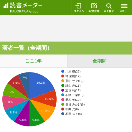
ログイン
新規登録
本を探
著者一覧（全期間）
ここ1年
全期間
川原 礫(22)
林 佑樹(12)
7%
蒼山 サグ(12)
19.3%
7.9%
諫山 創(11)
志瑞 祐(11)
7.9%
石踏 一榮(10)
10.5%
新木 伸(10)
8.8%
春日 みかげ(9)
杉井 光(9)
10.5%
8.8%
石田 スイ(8)
9.6%
9.6%