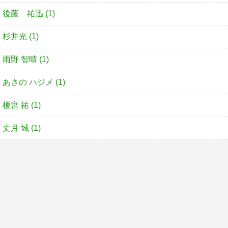
後藤 祐迅 (1)
杉井光 (1)
雨野 智晴 (1)
あさの ハジメ (1)
榎宮 祐 (1)
丈月 城 (1)