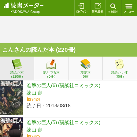
ログイン
新規登録
本を探
こん
さんの読んだ本 (220冊)
読んだ本
読んでる本
積読本
読みたい本
（220冊）
（0冊）
（0冊）
（0冊）
進撃の巨人(6) (講談社コミックス)
諫山 創
9424
読了日：
2013/08/18
進撃の巨人(5) (講談社コミックス)
諫山 創
9825