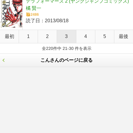
テラフォーマーズ 2 (ヤングジャンプコミックス)
橘 賢一
2486
読了日：
2013/08/18
最初
1
2
3
4
5
最後
全220件中 21-30 件を表示
こんさんのページに戻る