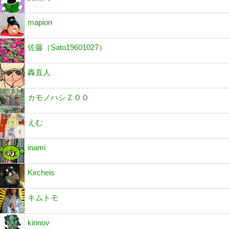
mapion
佐藤（Sato19601027）
轟直人
カモノハシＺＯＯ
えむ
inami
Kircheis
キムトモ
kinnov