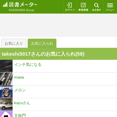
ログイン
新規登録
本を探
お気に入り
お気に入られ
takeshi3017さんのお気に入られ(
58
)
インチ気になる
mana
メロン
kazuさん
文衛門