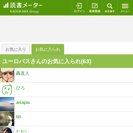
ログイン
新規登録
本を探
お気に入り
お気に入られ
ユーロバスさんのお気に入られ(
63
)
轟直人
ひろ
aisapia
MI
たかし