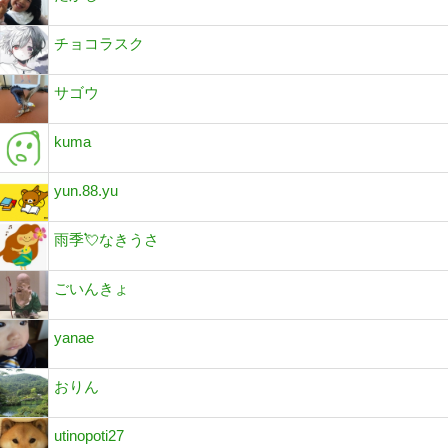
チョコラスク
サゴウ
kuma
yun.88.yu
雨季💘なきうさ
ごいんきょ
yanae
おりん
utinopoti27