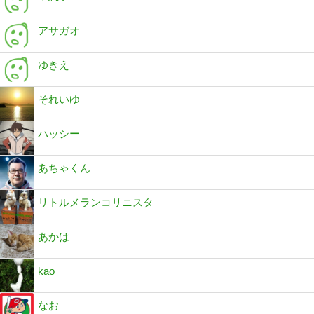
アサガオ
ゆきえ
それいゆ
ハッシー
あちゃくん
リトルメランコリニスタ
あかは
kao
なお