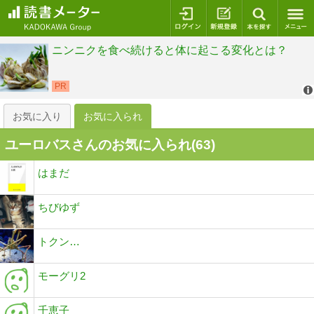
ログイン
新規登録
本を探
お気に入り
お気に入られ
ユーロバスさんのお気に入られ(
63
)
はまだ
ちびゆず
トクン…
モーグリ2
千恵子