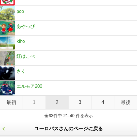
pop
あやっぴ
kiho
紅はこべ
さく
エルモア200
最初
1
2
3
4
最後
全63件中 21-40 件を表示
ユーロバスさんのページに戻る