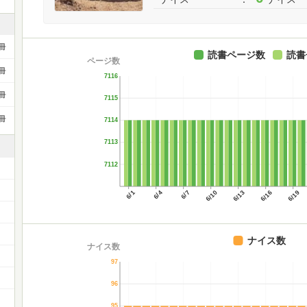
冊
読書ページ数
読書
ページ数
冊
7116
冊
7115
冊
7114
7113
7112
6/1
6/4
6/7
6/10
6/13
6/16
6/19
）
ナイス数
ナイス数
97
96
95