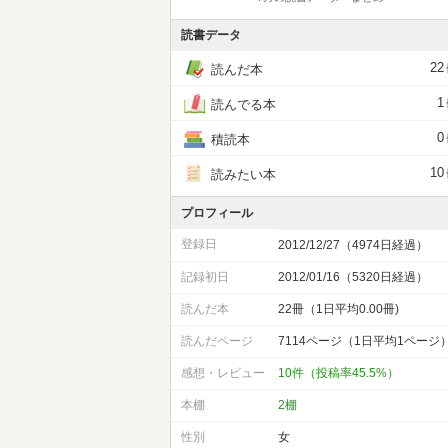
読書データ
22
読んだ本
1
読んでる本
0
積読本
10
読みたい本
プロフィール
登録日
2012/12/27（4974日経過）
記録初日
2012/01/16（5320日経過）
読んだ本
22冊（1日平均0.00冊)
読んだページ
7114ページ（1日平均1ページ
感想・レビュー
10件（投稿率45.5%）
本棚
2棚
性別
女