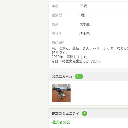
年齢
29歳
血液型
O型
職業
大学生
現住所
埼玉県
自己紹介
有川浩さん、星新一さん、ハリーポッターなどが
好きです。
2019年、再開しました。
今は下村敦史先生追っかけたい。
お気に入られ
1人
参加コミュニティ
1
遅読者の会