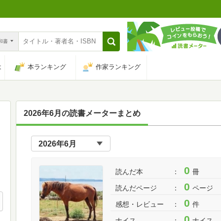
n和書
は
本ランキング
作家ランキング
2026年6月の読書メーターまとめ
0
読んだ本
冊
0
読んだページ
ページ
0
感想・レビュー
件
0
ナイス
ナイス