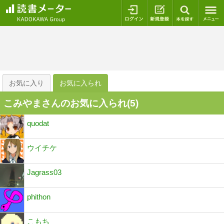
ログイン
新規登録
本を探
お気に入り
お気に入られ
こみやまさんのお気に入られ(
5
)
quodat
ウイチケ
Jagrass03
phithon
こもち