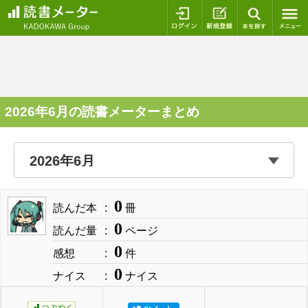
ログイン
新規登録
本を探
2026年6月の読書メーターまとめ
0
読んだ本
冊
0
読んだ量
ページ
0
感想
件
0
ナイス
ナイス