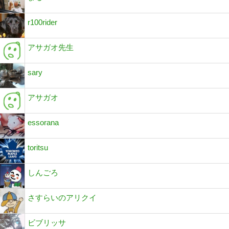
r100rider
アサガオ先生
sary
アサガオ
essorana
toritsu
しんごろ
さすらいのアリクイ
ビブリッサ