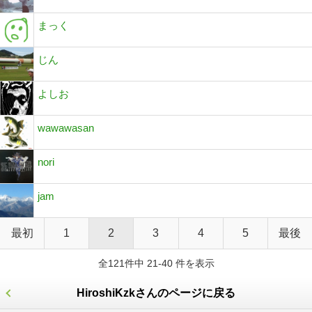
まっく
じん
よしお
wawawasan
nori
jam
最初
1
2
3
4
5
最後
全121件中 21-40 件を表示
HiroshiKzkさんのページに戻る