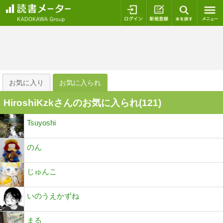
ログイン
新規登録
本を探
お気に入り
お気に入られ
HiroshiKzkさんのお気に入られ(
121
)
Tsuyoshi
のん
じゅんこ
いのうえかずね
まる